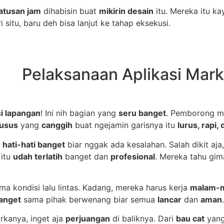
atusan jam
dihabisin buat
mikirin desain
itu. Mereka itu k
i situ, baru deh bisa lanjut ke tahap eksekusi.
Pelaksanaan Aplikasi Mark
i lapangan
! Ini nih bagian yang
seru banget
. Pemborong ma
husus
yang
canggih
buat ngejamin garisnya itu
lurus, rapi,
s
hati-hati banget
biar nggak ada kesalahan. Salah dikit aja,
 itu
udah terlatih
banget dan
profesional
. Mereka tahu gi
a kondisi lalu lintas. Kadang, mereka harus kerja
malam-
anget
sama pihak berwenang biar semua
lancar
dan
aman
.
arkanya, inget aja
perjuangan
di baliknya. Dari
bau cat
yang