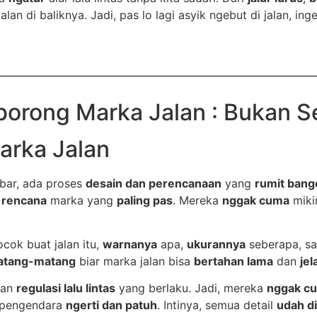
n di baliknya. Jadi, pas lo lagi asyik ngebut di jalan, ing
borong Marka Jalan : Bukan S
arka Jalan
bar, ada proses
desain dan perencanaan
yang
rumit bang
 rencana
marka yang
paling pas
. Mereka
nggak cuma
mikir
cok buat jalan itu,
warnanya
apa,
ukurannya
seberapa, s
matang-matang
biar marka jalan bisa
bertahan lama
dan
jel
gan
regulasi lalu lintas
yang berlaku. Jadi, mereka
nggak c
 pengendara
ngerti dan patuh
. Intinya, semua detail
udah di