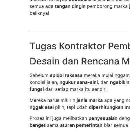
semua ada
tangan dingin
pemborong marka jala
baliknya!
Tugas Kontraktor Pem
Desain dan Rencana M
Sebelum
spidol raksasa
mereka mulai nggam
kondisi jalan,
ngukur sana-sini
, dan
ngebikin
fungsi
dari setiap marka itu sendiri.
Mereka harus mikirin
jenis marka
apa yang co
nggak asal
pilih, tapi udah
diperhitungkan 
Proses ini juga melibatkan
penyesuaian
den
banget
sama
aturan pemerintah
biar semua