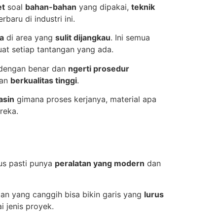
et
soal
bahan-bahan
yang dipakai,
teknik
baru di industri ini.
ka
di area yang
sulit dijangkau
. Ini semua
at setiap tantangan yang ada.
dengan benar dan
ngerti prosedur
an
berkualitas tinggi
.
lasin
gimana proses kerjanya, material apa
eka.
gus pasti punya
peralatan yang modern
dan
alan yang canggih bisa bikin garis yang
lurus
 jenis proyek.