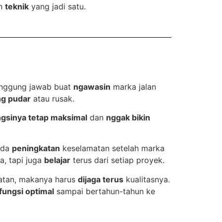
n
teknik
yang jadi satu.
tanggung jawab buat
ngawasin
marka jalan
g pudar
atau rusak.
ngsinya tetap maksimal
dan
nggak bikin
ada
peningkatan
keselamatan setelah marka
a, tapi juga
belajar
terus dari setiap proyek.
atan, makanya harus
dijaga terus
kualitasnya.
fungsi optimal
sampai bertahun-tahun ke