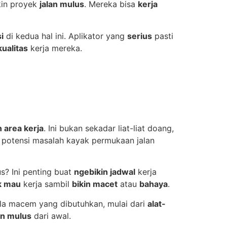
kin proyek
jalan mulus
. Mereka bisa
kerja
i
di kedua hal ini. Aplikator yang
serius
pasti
ualitas
kerja mereka.
 area kerja
. Ini bukan sekadar liat-liat doang,
potensi masalah kayak permukaan jalan
us? Ini penting buat
ngebikin jadwal
kerja
k mau
kerja sambil
bikin macet
atau
bahaya
.
a macem yang dibutuhkan, mulai dari
alat-
an mulus
dari awal.