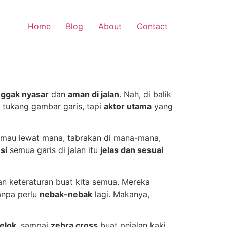
Home
Blog
About
Contact
ggak nyasar
dan
aman di jalan
. Nah, di balik
tukang gambar garis, tapi
aktor utama
yang
mau lewat mana, tabrakan di mana-mana,
si
semua garis di jalan itu
jelas dan sesuai
n keteraturan buat kita semua. Mereka
npa perlu
nebak-nebak
lagi. Makanya,
elok
, sampai
zebra cross
buat pejalan kaki,