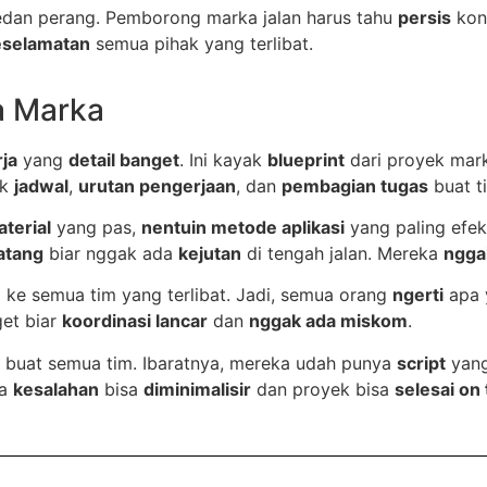
dan perang. Pemborong marka jalan harus tahu
persis
kond
eselamatan
semua pihak yang terlibat.
a Marka
ja
yang
detail banget
. Ini kayak
blueprint
dari proyek mark
uk
jadwal
,
urutan pengerjaan
, dan
pembagian tugas
buat t
aterial
yang pas,
nentuin metode aplikasi
yang paling efek
atang
biar nggak ada
kejutan
di tengah jalan. Mereka
ngga
n
ke semua tim yang terlibat. Jadi, semua orang
ngerti
apa y
get biar
koordinasi lancar
dan
nggak ada miskom
.
buat semua tim. Ibaratnya, mereka udah punya
script
yang
ya
kesalahan
bisa
diminimalisir
dan proyek bisa
selesai on