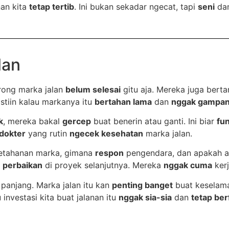
nan kita
tetap tertib
. Ini bukan sekadar ngecat, tapi
seni
da
lan
rong marka jalan
belum selesai
gitu aja. Mereka juga ber
astiin kalau markanya itu
bertahan lama
dan
nggak gampan
k
, mereka bakal
gercep
buat benerin atau ganti. Ini biar
fu
dokter
yang rutin
ngecek kesehatan
marka jalan.
etahanan marka, gimana
respon
pengendara, dan apakah 
n
perbaikan
di proyek selanjutnya. Mereka
nggak cuma
kerj
panjang. Marka jalan itu kan
penting banget
buat keselam
investasi kita buat jalanan itu
nggak sia-sia
dan
tetap ber