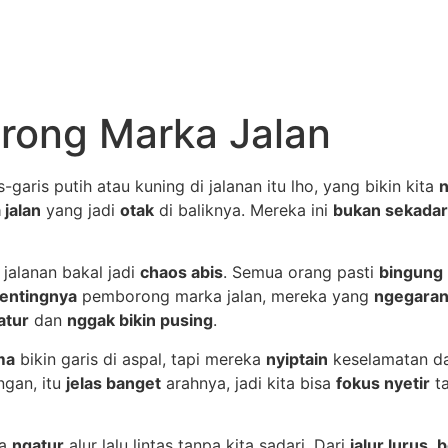
rong Marka Jalan
garis putih atau kuning di jalanan itu lho, yang bikin kita
n
jalan
yang jadi
otak
di baliknya. Mereka ini
bukan sekadar
jalanan bakal jadi
chaos abis
. Semua orang pasti
bingung
entingnya
pemborong marka jalan, mereka yang
ngegaran
atur
dan
nggak bikin pusing
.
ma
bikin garis di aspal, tapi mereka
nyiptain
keselamatan da
ngan, itu
jelas banget
arahnya, jadi kita bisa
fokus nyetir
ta
ka
ngatur
alur lalu lintas tanpa kita sadari. Dari
jalur lurus
,
b