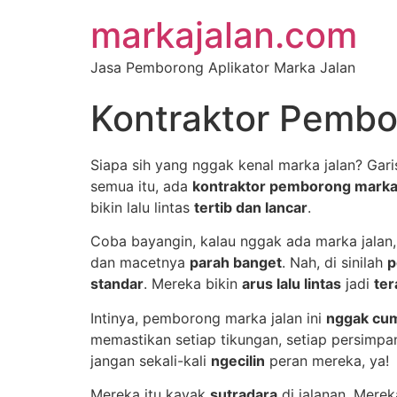
markajalan.com
Jasa Pemborong Aplikator Marka Jalan
Kontraktor Pembo
Siapa sih yang nggak kenal marka jalan? Garis-
semua itu, ada
kontraktor pemborong marka 
bikin lalu lintas
tertib dan lancar
.
Coba bayangin, kalau nggak ada marka jalan, 
dan macetnya
parah banget
. Nah, di sinilah
p
standar
. Mereka bikin
arus lalu lintas
jadi
ter
Intinya, pemborong marka jalan ini
nggak cu
memastikan setiap tikungan, setiap persimpa
jangan sekali-kali
ngecilin
peran mereka, ya!
Mereka itu kayak
sutradara
di jalanan. Mere