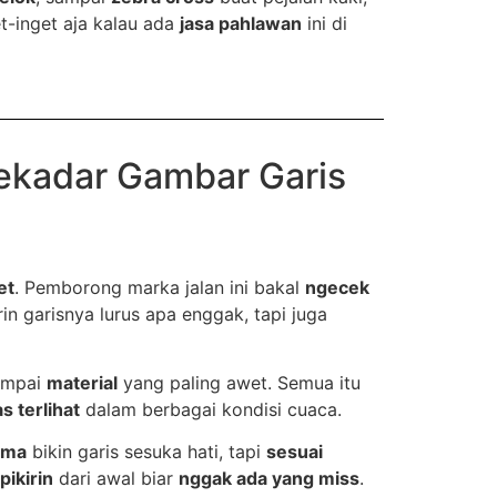
et-inget aja kalau ada
jasa pahlawan
ini di
ekadar Gambar Garis
et
. Pemborong marka jalan ini bakal
ngecek
in garisnya lurus apa enggak, tapi juga
ampai
material
yang paling awet. Semua itu
as terlihat
dalam berbagai kondisi cuaca.
uma
bikin garis sesuka hati, tapi
sesuai
pikirin
dari awal biar
nggak ada yang miss
.