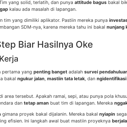
 Tim yang solid, terlatih, dan punya
attitude bagus
bakal bi
igap
kalau ada masalah di lapangan.
n tim yang dimiliki aplikator. Pastiin mereka punya
investas
embangan SDM-nya, karena mereka tahu ini bakal
nunjang k
Step Biar Hasilnya Oke
Kerja
ah pertama yang
penting banget
adalah
survei pendahuluan
ka bakal
ngukur jalan
,
mastiin tata letak
, dan
ngidentifikasi
 di area tersebut. Apakah ramai, sepi, atau punya pola khus
endara dan
tetap aman
buat tim di lapangan. Mereka
ngga
n
gimana proyek bakal dijalanin. Mereka bakal
nyiapin
segal
ng efisien. Ini langkah awal buat mastiin proyeknya
berjal