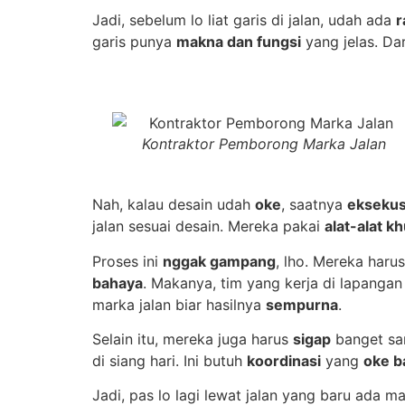
Jadi, sebelum lo liat garis di jalan, udah ada
r
garis punya
makna dan fungsi
yang jelas. Dar
Kontraktor Pemborong Marka Jalan
Nah, kalau desain udah
oke
, saatnya
eksekus
jalan sesuai desain. Mereka pakai
alat-alat k
Proses ini
nggak gampang
, lho. Mereka haru
bahaya
. Makanya, tim yang kerja di lapangan
marka jalan biar hasilnya
sempurna
.
Selain itu, mereka juga harus
sigap
banget sam
di siang hari. Ini butuh
koordinasi
yang
oke b
Jadi, pas lo lagi lewat jalan yang baru ada m