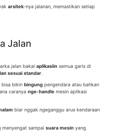
ayak
arsitek
-nya jalanan, memastikan setiap
a Jalan
rka jalan bakal
aplikasiin
semua garis di
 dan sesuai standar
.
 bisa bikin
bingung
pengendara atau bahkan
mana caranya
nge-handle
mesin aplikasi
malam
biar nggak ngeganggu arus kendaraan
 menyengat sampai
suara mesin
yang