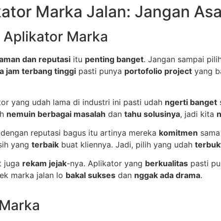
kator Marka Jalan: Jangan Asal
 Aplikator Marka
aman dan reputasi
itu
penting banget
. Jangan sampai pil
a jam terbang tinggi
pasti punya
portofolio project
yang b
ator yang udah lama di industri ini pasti udah
ngerti banget
ah
nemuin berbagai masalah
dan
tahu solusinya
, jadi kita
n
r dengan reputasi bagus itu artinya mereka
komitmen
sama 
asih yang
terbaik
buat kliennya. Jadi, pilih yang udah
terbuk
at juga
rekam jejak
-nya. Aplikator yang
berkualitas
pasti p
ek marka jalan lo
bakal sukses
dan
nggak ada drama
.
 Marka