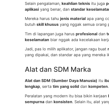
Selain pengalaman,
keahlian teknis
itu juga
p
aplikasi
yang benar, dan
standar keselamata
Mereka harus tahu
jenis material
apa yang co
butuh
skill khusus
yang nggak semua orang pu
Tim di lapangan juga harus
profesional
dan
t
keselamatan
biar nggak ada kecelakaan kerja.
Jadi, pas lo milih aplikator, jangan ragu buat
yang dipakai, dan standar apa yang mereka ik
Alat dan SDM Marka
Alat dan SDM (Sumber Daya Manusia)
itu
ib
lengkap
, serta
tim yang solid
dan
kompeten
Peralatan yang modern itu bisa bikin kerjaan
sempurna
dan
konsisten
. Selain itu, alat y