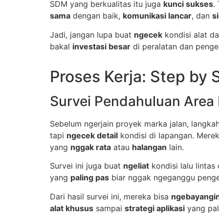
SDM yang berkualitas itu juga
kunci sukses
.
sama
dengan baik,
komunikasi lancar
, dan
s
Jadi, jangan lupa buat
ngecek
kondisi alat da
bakal
investasi besar
di peralatan dan peng
Proses Kerja: Step by 
Survei Pendahuluan Area 
Sebelum ngerjain proyek marka jalan, langk
tapi
ngecek detail
kondisi di lapangan. Mere
yang
nggak rata
atau
halangan
lain.
Survei ini juga buat
ngeliat
kondisi lalu lintas
yang
paling pas
biar nggak ngeganggu peng
Dari hasil survei ini, mereka bisa
ngebayangi
alat khusus
sampai
strategi aplikasi
yang pali