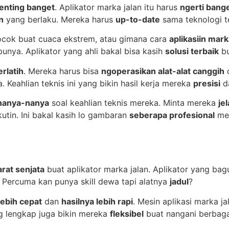
enting banget
. Aplikator marka jalan itu harus
ngerti bang
n
yang berlaku. Mereka harus
up-to-date
sama teknologi ter
cok buat cuaca ekstrem, atau gimana cara
aplikasiin mar
nya. Aplikator yang ahli bakal bisa kasih
solusi terbaik
bu
erlatih
. Mereka harus bisa
ngoperasikan alat-alat canggih
 Keahlian teknis ini yang bikin hasil kerja mereka
presisi
d
nanya-nanya
soal keahlian teknis mereka. Minta mereka
je
utin. Ini bakal kasih lo gambaran
seberapa profesional
mer
arat senjata
buat aplikator marka jalan. Aplikator yang ba
. Percuma kan punya skill dewa tapi alatnya
jadul
?
lebih cepat
dan
hasilnya lebih rapi
. Mesin aplikasi marka j
ang lengkap juga bikin mereka
fleksibel
buat nangani berbagai