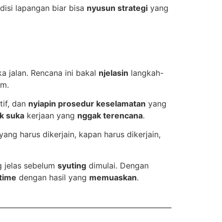
isi lapangan biar bisa
nyusun strategi
yang
a jalan. Rencana ini bakal
njelasin
langkah-
im.
tif, dan
nyiapin prosedur keselamatan
yang
k suka
kerjaan yang
nggak terencana
.
ang harus dikerjain, kapan harus dikerjain,
 jelas sebelum
syuting
dimulai. Dengan
 time
dengan hasil yang
memuaskan
.