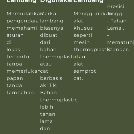
Presisi
Memudahkan
Marka
Menggunakan
Tinggi.
pengendara
lambang
alat
- Tahan
memahami
biasanya
khusus
Lamai.
aturan
dibuat
seperti
-
di
dari
mesin
Mematuh
lokasi
bahan
thermoplastic
Standar.
tertentu
thermoplastic
atau
tanpa
atau
alat
memerlukan
cat
semprot
papan
berbasis
cat.
tanda
akrilik.
tambahan.
Bahan
thermoplastic
lebih
tahan
lama
dan