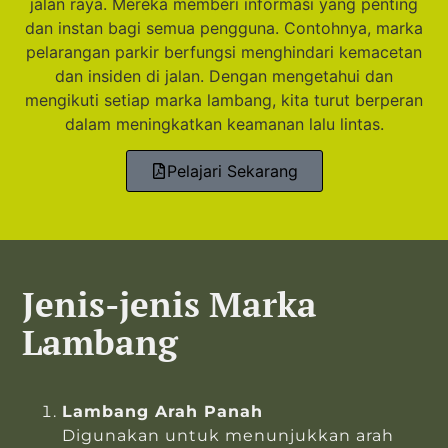
jalan raya. Mereka memberi informasi yang penting
dan instan bagi semua pengguna. Contohnya, marka
pelarangan parkir berfungsi menghindari kemacetan
dan insiden di jalan. Dengan mengetahui dan
mengikuti setiap marka lambang, kita turut berperan
dalam meningkatkan keamanan lalu lintas.
Pelajari Sekarang
Jenis-jenis Marka
Lambang
Lambang Arah Panah
Digunakan untuk menunjukkan arah