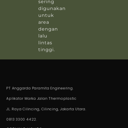
sering
digunakan
untuk
area
dengan
lalu
lintas
tinggi.
PT Anggarda Paramita Engineering.
Aplikator Marka Jalan Thermoplastic
JL. Raya Cilincing, Cilincing, Jakarta Utara.
0813 3300 4422.